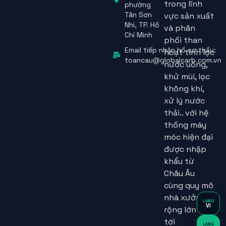
trong lĩnh
phường
Tân Sơn
vực sản xuất
Nhì, TP. Hồ
và phân
Chí Minh
phối than
Email tiếp nhận hồ sơ thầu:
hoạt tính lọc
toancau@globalcarb.com.vn
nước uống,
khử mùi, lọc
không khí,
xử lý nước
thải.. với hệ
thống máy
móc hiện đại
được nhập
khẩu từ
Châu Âu
cùng quy mô
nhà xưởng
LANG
VI
rộng lớn lên
tới
LANG