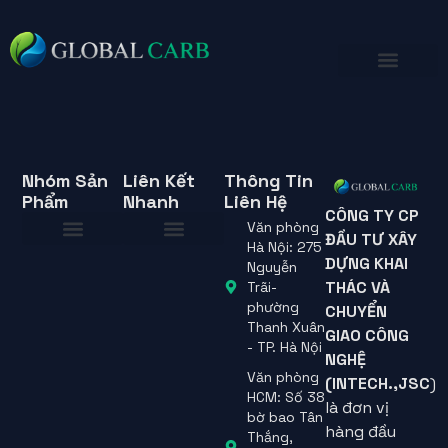
Về Chúng Tôi
Nhóm Sản
Liên Kết
Thông Tin
Phẩm
Nhanh
Liên Hệ
CÔNG TY CP
Văn phòng
ĐẦU TƯ XÂY
Hà Nội: 275
DỰNG KHAI
Trang Chủ
Về Chúng Tôi
Sản Phẩm
Trang Chủ
Về Chúng Tôi
Sản Phẩm
Nguyễn
THÁC VÀ
Trãi-
phường
CHUYỂN
Thanh Xuân
GIAO CÔNG
- TP. Hà Nội
NGHỆ
Văn phòng
(INTECH.,JSC
)
HCM: Số 38
là đơn vị
bờ bao Tân
hàng đầu
Thắng,